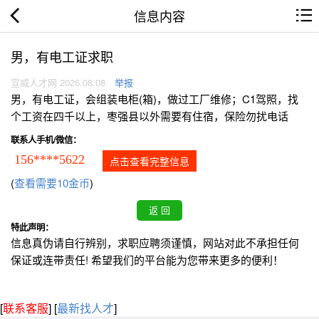
信息内容
男，有电工证求职
宣威人才网 2026.08.08
举报
男，有电工证，会组装电柜(箱)，做过工厂维修；C1驾照，找
个工资在四千以上，枣强县以外需要有住宿，保险勿扰电话
联系人手机/微信：
156****5622
点击查看完整信息
(
查看需要10金币
)
特此声明：
信息真伪请自行辨别，求职应聘须谨慎，网站对此不承担任何
保证或连带责任! 希望我们的平台能为您带来更多的便利！
[
联系客服
]
[
最新找人才
]