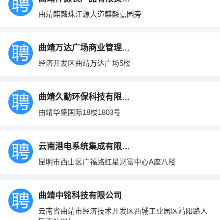
曲靖麒麟珠江源大道麒麟嘉园旁
曲靖万达广场商业管理有限公司
经济开发区曲靖万达广场5楼
曲靖久勤环保科技有限公司
曲靖华盛国际18楼1803号
云南港电系统集成有限公司
昆明市西山区广福路红星财富中心A座八楼
曲靖中铭科技有限公司
云南省曲靖市经济技术开发区西城工业园区靖阳路人