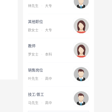
林先生
·
大专
其他职位
欧女士
·
大专
教师
罗女士
·
本科
销售岗位
叶先生
·
高中
技工/普工
马先生
·
高中