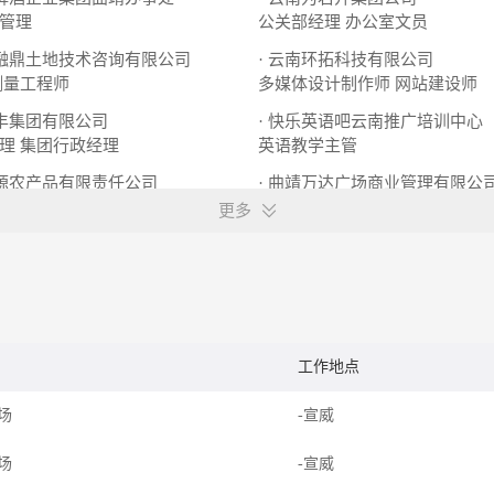
管理
公关部经理
办公室文员
市融鼎土地技术咨询有限公司
· 云南环拓科技有限公司
测量工程师
多媒体设计制作师
网站建设师
惠丰集团有限公司
· 快乐英语吧云南推广培训中心
理
集团行政经理
英语教学主管
仟源农产品有限责任公司
· 曲靖万达广场商业管理有限公
公室主任
商管班长
暖通技工
更多
工作地点
乐场
-宣威
乐场
-宣威