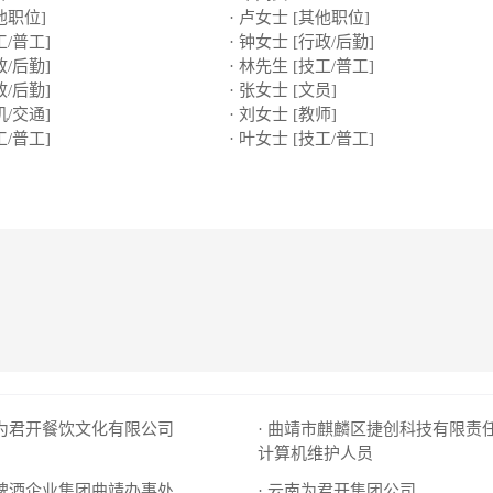
他职位]
· 卢女士 [其他职位]
工/普工]
· 钟女士 [行政/后勤]
政/后勤]
· 林先生 [技工/普工]
政/后勤]
· 张女士 [文员]
机/交通]
· 刘女士 [教师]
工/普工]
· 叶女士 [技工/普工]
市为君开餐饮文化有限公司
· 曲靖市麒麟区捷创科技有限责
计算机维护人员
江啤酒企业集团曲靖办事处
· 云南为君开集团公司