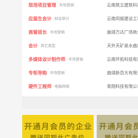
现场项目管理
云南筑立建筑科
市场营销
应届生会计
云南同振建设工
财会审计
商管班长
曲靖万达广场商
市场营销
会计
天外天矿泉水曲
其它类型
多媒体设计制作师
云南环拓科技有
市场营销
专柜导购
曲靖新百大有限
市场营销
硬件工程师
青翔科技有限
电脑网络
质检员
云南双友现代农
质控安检
产品经理
云南双友现代农
市场营销
销售代表
雨润集团—宣威
其它类型