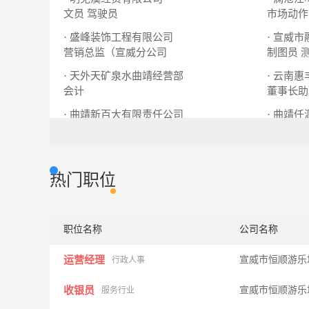
文员
驾驶员
市场动作
· 盛峰装饰工程有限公司
· 宣威
营销总监（宣威分公司
制图员
· 天外天矿泉水曲靖经营部
· 云南
会计
董事长助
· 曲靖新百大有限责任公司
· 曲靖
专柜导购
客服专员
会计
办
热门职位
职位名称
公司名称
运营经理
宣威市恒顺游
行政人事
收银员
宣威市恒顺游
服务行业