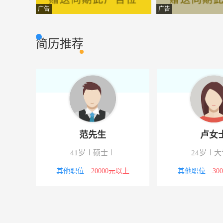
应收会计
云南永臻商贸有
财会审计
广告
广告
董事长助理
云南惠丰集团有
生产管理
简历推荐
网站建设师
云南环拓科技有
市场营销
网络工程师
云南港电系统集
电脑网络
建筑设计师
云南益民养殖示
建筑房产
英语教学主管
快乐英语吧云南
市场营销
钟女士
梁先生
集团行政经理
云南惠丰集团有
行政人事
30岁
大专
39岁
高中
文员
明羌溪经贸有
市场营销
行政/后勤
3000-4000元
行政/后勤
4000-5000元