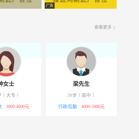
面议
08-09
广告
面议
08-09
查看更多
面议
08-09
面议
08-09
面议
08-09
面议
08-09
罗先生
钟女士
面议
08-09
50岁
高中
30岁
大
面议
08-09
元
技工/普工
4000-5000元
行政/后勤
300