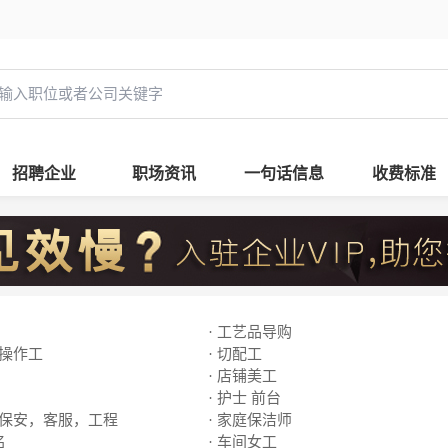
招聘企业
职场资讯
一句话信息
收费标准
· 工艺品导购
线操作工
· 切配工
· 店铺美工
· 护士 前台
，保安，客服，工程
· 家庭保洁师
名
· 车间女工